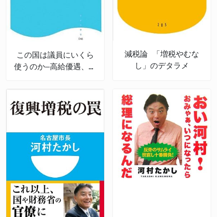
減税論 「増税やむな
この国は議員にいくら
し」のデタラメ
使うのか―高給優遇、特
権多数にして「非常
勤」の不思議