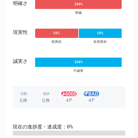
明確さ
100%
明確
現実性
50%
50%
現実的
非現実的
誠実さ
100%
不誠実
活動
進捗
4P
4P
0件
0件
現在の進捗度・達成度：0%
0%