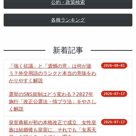
公約・政策検索
各種ランキング
新着記事
「強く抗議」と「遺憾の意」は何が違
2026-08-01
う？外交用語のランクと本当の意味をわ
かりやすく解説
選挙のSNS規制はどう変わる？2027年
2026-07-17
施行「改正公選法・情プラ法」をやさし
く解説
皇室典範が初の本格改正で成立 女性皇
2026-07-17
族は結婚後も皇室に、それでも「女系天