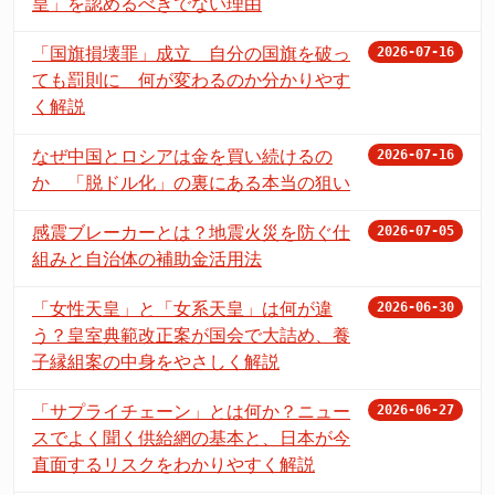
皇」を認めるべきでない理由
「国旗損壊罪」成立 自分の国旗を破っ
2026-07-16
ても罰則に 何が変わるのか分かりやす
く解説
なぜ中国とロシアは金を買い続けるの
2026-07-16
か 「脱ドル化」の裏にある本当の狙い
感震ブレーカーとは？地震火災を防ぐ仕
2026-07-05
組みと自治体の補助金活用法
「女性天皇」と「女系天皇」は何が違
2026-06-30
う？皇室典範改正案が国会で大詰め、養
子縁組案の中身をやさしく解説
「サプライチェーン」とは何か？ニュー
2026-06-27
スでよく聞く供給網の基本と、日本が今
直面するリスクをわかりやすく解説