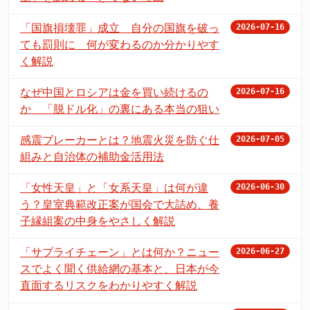
「国旗損壊罪」成立 自分の国旗を破っ
2026-07-16
ても罰則に 何が変わるのか分かりやす
く解説
なぜ中国とロシアは金を買い続けるの
2026-07-16
か 「脱ドル化」の裏にある本当の狙い
感震ブレーカーとは？地震火災を防ぐ仕
2026-07-05
組みと自治体の補助金活用法
「女性天皇」と「女系天皇」は何が違
2026-06-30
う？皇室典範改正案が国会で大詰め、養
子縁組案の中身をやさしく解説
「サプライチェーン」とは何か？ニュー
2026-06-27
スでよく聞く供給網の基本と、日本が今
直面するリスクをわかりやすく解説