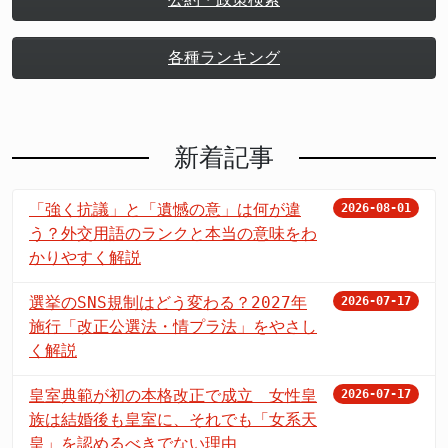
各種ランキング
新着記事
「強く抗議」と「遺憾の意」は何が違
2026-08-01
う？外交用語のランクと本当の意味をわ
かりやすく解説
選挙のSNS規制はどう変わる？2027年
2026-07-17
施行「改正公選法・情プラ法」をやさし
く解説
皇室典範が初の本格改正で成立 女性皇
2026-07-17
族は結婚後も皇室に、それでも「女系天
皇」を認めるべきでない理由