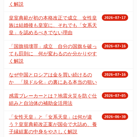
く解説
皇室典範が初の本格改正で成立 女性皇
2026-07-17
族は結婚後も皇室に、それでも「女系天
皇」を認めるべきでない理由
「国旗損壊罪」成立 自分の国旗を破っ
2026-07-16
ても罰則に 何が変わるのか分かりやす
く解説
なぜ中国とロシアは金を買い続けるの
2026-07-16
か 「脱ドル化」の裏にある本当の狙い
感震ブレーカーとは？地震火災を防ぐ仕
2026-07-05
組みと自治体の補助金活用法
「女性天皇」と「女系天皇」は何が違
2026-06-30
う？皇室典範改正案が国会で大詰め、養
子縁組案の中身をやさしく解説