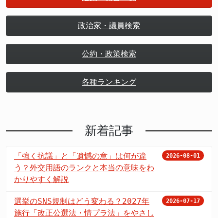
政治家・議員検索
公約・政策検索
各種ランキング
新着記事
「強く抗議」と「遺憾の意」は何が違
2026-08-01
う？外交用語のランクと本当の意味をわ
かりやすく解説
選挙のSNS規制はどう変わる？2027年
2026-07-17
施行「改正公選法・情プラ法」をやさし