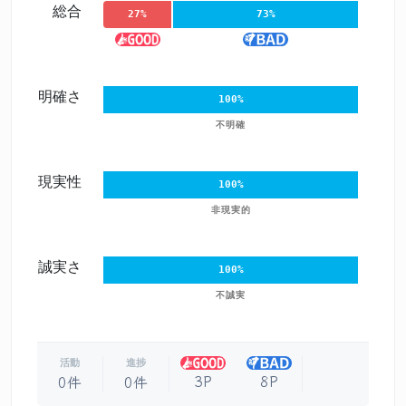
総合
27%
73%
明確さ
100%
不明確
現実性
100%
非現実的
誠実さ
100%
不誠実
活動
進捗
3P
8P
0件
0件