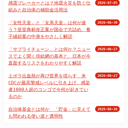
感震ブレーカーとは？地震火災を防ぐ仕
2026-07-05
組みと自治体の補助金活用法
「女性天皇」と「女系天皇」は何が違
2026-06-30
う？皇室典範改正案が国会で大詰め、養
子縁組案の中身をやさしく解説
「サプライチェーン」とは何か？ニュー
2026-06-27
スでよく聞く供給網の基本と、日本が今
直面するリスクをわかりやすく解説
エボラ出血熱が再び世界を揺らす 米
2026-06-27
CDCが最高警戒レベルに引き上げ、感染
者1000人超のコンゴで今何が起きてい
るのか
自治体基金とは何か 「貯金」に見えて
2026-06-26
も問われる使い道と透明性