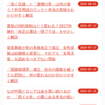
「強く抗議」と「遺憾の意」は何が違
2026-08-01
う？外交用語のランクと本当の意味をわ
かりやすく解説
選挙のSNS規制はどう変わる？2027年
2026-07-17
施行「改正公選法・情プラ法」をやさし
く解説
皇室典範が初の本格改正で成立 女性皇
2026-07-17
族は結婚後も皇室に、それでも「女系天
皇」を認めるべきでない理由
「国旗損壊罪」成立 自分の国旗を破っ
2026-07-16
ても罰則に 何が変わるのか分かりやす
く解説
なぜ中国とロシアは金を買い続けるの
2026-07-16
か 「脱ドル化」の裏にある本当の狙い