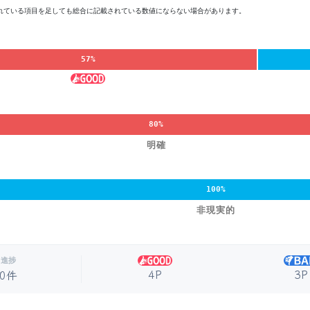
れている項目を足しても総合に記載されている数値にならない場合があります。
57%
80%
明確
100%
非現実的
進捗
4P
3P
0件