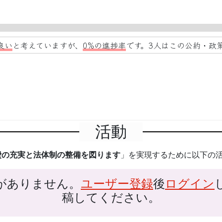
良い
と考えていますが、
0%の進捗率
です。3人はこの公約・政
活動
費の充実と法体制の整備を図ります
」を実現するために以下の
がありません。
ユーザー登録
後
ログイン
稿してください。