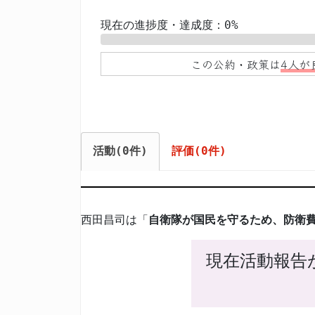
現在の進捗度・達成度：0%
0%
この公約・政策は
4人が
活動(0件)
評価(0件)
西田昌司は「
自衛隊が国民を守るため、防衛
現在活動報告