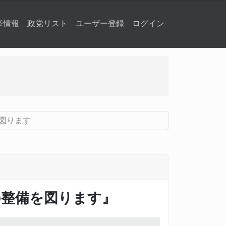
挙情報
政党リスト
ユーザー登録
ログイン
図ります
の整備を図ります』