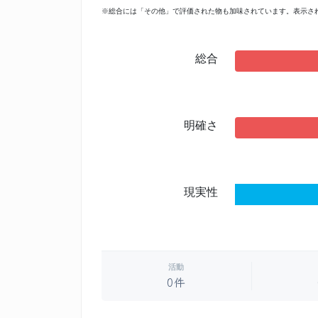
※総合には「その他」で評価された物も加味されています。表示さ
総合
明確さ
現実性
活動
0件