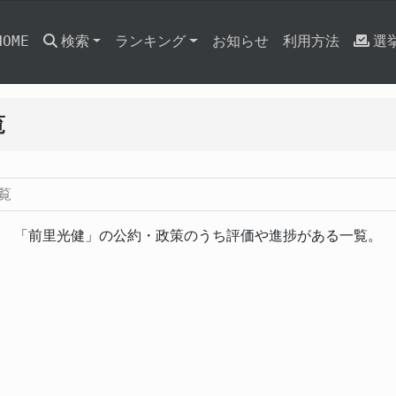
HOME
検索
ランキング
お知らせ
利用方法
選
覧
覧
「前里光健」の公約・政策のうち評価や進捗がある一覧。