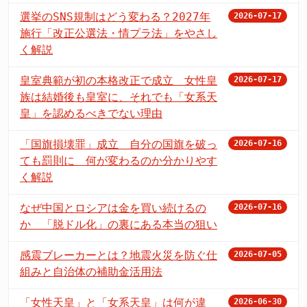
選挙のSNS規制はどう変わる？2027年
2026-07-17
施行「改正公選法・情プラ法」をやさし
く解説
皇室典範が初の本格改正で成立 女性皇
2026-07-17
族は結婚後も皇室に、それでも「女系天
皇」を認めるべきでない理由
「国旗損壊罪」成立 自分の国旗を破っ
2026-07-16
ても罰則に 何が変わるのか分かりやす
く解説
なぜ中国とロシアは金を買い続けるの
2026-07-16
か 「脱ドル化」の裏にある本当の狙い
感震ブレーカーとは？地震火災を防ぐ仕
2026-07-05
組みと自治体の補助金活用法
「女性天皇」と「女系天皇」は何が違
2026-06-30