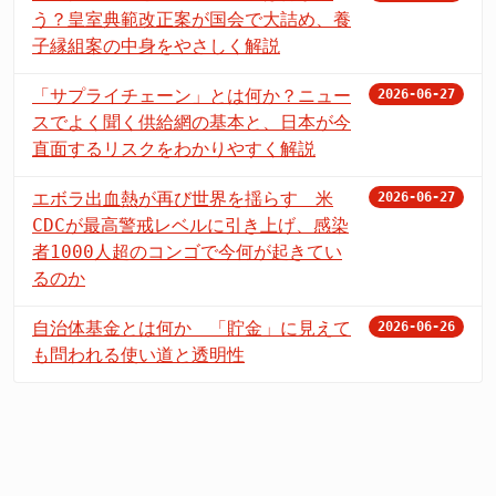
う？皇室典範改正案が国会で大詰め、養
子縁組案の中身をやさしく解説
「サプライチェーン」とは何か？ニュー
2026-06-27
スでよく聞く供給網の基本と、日本が今
直面するリスクをわかりやすく解説
エボラ出血熱が再び世界を揺らす 米
2026-06-27
CDCが最高警戒レベルに引き上げ、感染
者1000人超のコンゴで今何が起きてい
るのか
自治体基金とは何か 「貯金」に見えて
2026-06-26
も問われる使い道と透明性