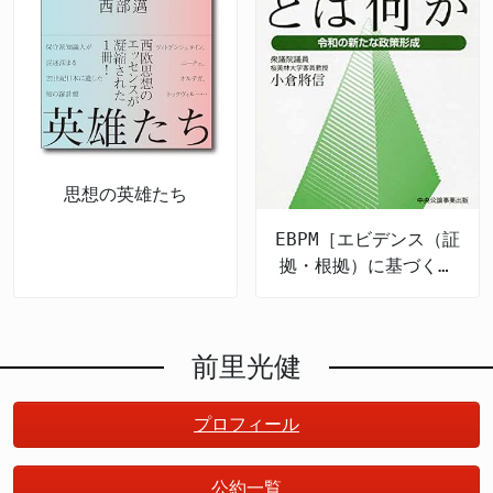
思想の英雄たち
EBPM［エビデンス（証
拠・根拠）に基づく政
策立案］とは何か 令
和の新たな政策形成
前里光健
プロフィール
公約一覧