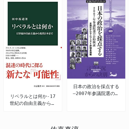
日本の政治を採点する
―2007年参議院選の公
リベラルとは何か-17
約検証
世紀の自由主義から現
代日本まで