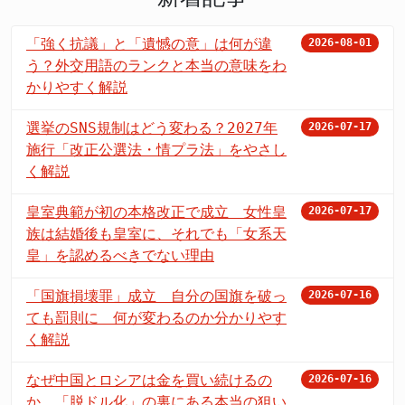
「強く抗議」と「遺憾の意」は何が違
2026-08-01
う？外交用語のランクと本当の意味をわ
かりやすく解説
選挙のSNS規制はどう変わる？2027年
2026-07-17
施行「改正公選法・情プラ法」をやさし
く解説
皇室典範が初の本格改正で成立 女性皇
2026-07-17
族は結婚後も皇室に、それでも「女系天
皇」を認めるべきでない理由
「国旗損壊罪」成立 自分の国旗を破っ
2026-07-16
ても罰則に 何が変わるのか分かりやす
く解説
なぜ中国とロシアは金を買い続けるの
2026-07-16
か 「脱ドル化」の裏にある本当の狙い