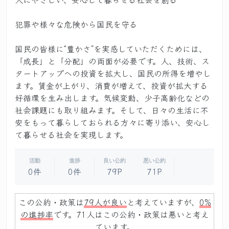
犯罪や様々な危険から国民を守る
国民の皆様に“豊かさ”を実感していただくためには、
「成長」と「分配」の両面が必要です。人、技術、ス
タートアップへの投資を拡大し、国民の所得を増やし
ます。賃金が上がり、消費が増えて、投資が拡大する
好循環を生み出します。気候変動、少子高齢化などの
社会課題にも取り組みます。そして、日々の生活に不
安をもって暮らしておられる方々に寄り添い、安心し
て暮らせる社会を実現します。
活動
進捗
良い公約
悪い公約
0件
0件
79P
71P
この公約・政策は
79人が良い
と考えていますが、
0%
の進捗率
です。71人はこの公約・政策は悪いと考え
ています。