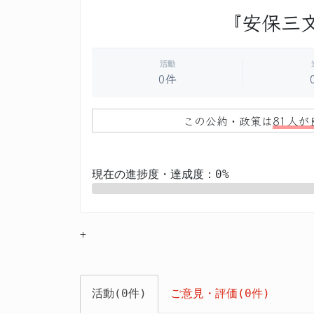
『安保三
活動
0件
この公約・政策は
81人が
現在の進捗度・達成度：0%
0%
+
活動(0件)
ご意見・評価(0件)