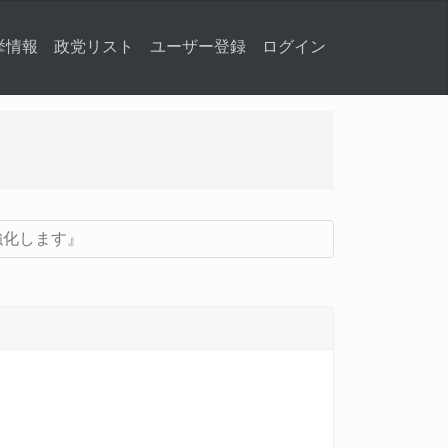
挙情報
政党リスト
ユーザー登録
ログイン
強化します』