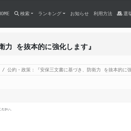
HOME
検索
ランキング
お知らせ
利用方法
選
衛力 を抜本的に強化します』
公約・政策：『安保三文書に基づき、防衛力 を抜本的に
ください。