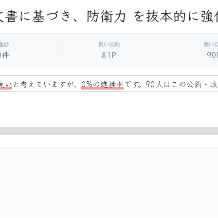
文書に基づき、防衛力 を抜本的に強
進捗
良い公約
悪い
0件
81P
90
良い
と考えていますが、
0%の進捗率
です。90人はこの公約・