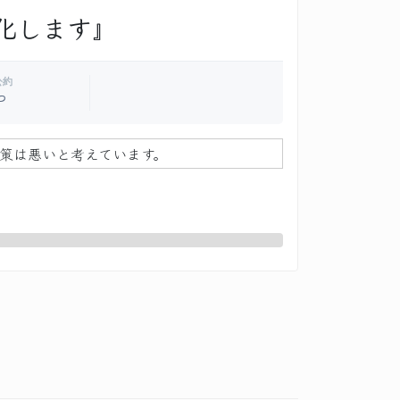
化します』
公約
P
政策は悪いと考えています。