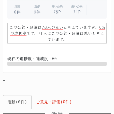
活動
進捗
良い公約
悪い公約
0件
0件
78P
71P
この公約・政策は
78人が良い
と考えていますが、
0%
の進捗率
です。71人はこの公約・政策は悪いと考え
ています。
現在の進捗度・達成度：0%
0%
+
活動(0件)
ご意見・評価(0件)
活動