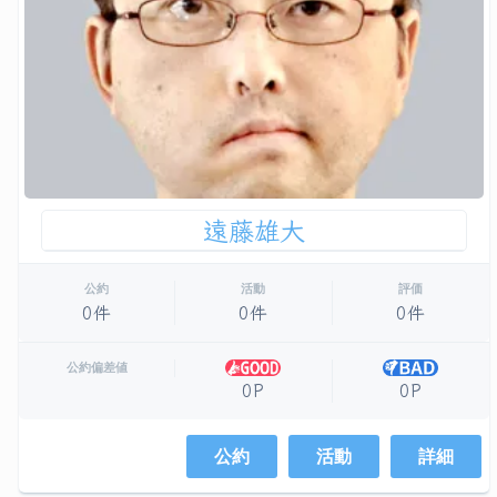
遠藤雄大
公約
活動
評価
0件
0件
0件
公約偏差値
0P
0P
公約
活動
詳細