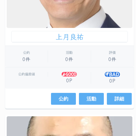
上月良祐
公約
活動
評価
0件
0件
0件
公約偏差値
0P
0P
公約
活動
詳細