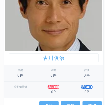
古川俊治
公約
活動
評価
0件
0件
0件
公約偏差値
0P
0P