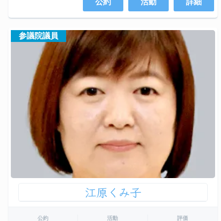
公約
活動
詳細
参議院議員
江原くみ子
公約
活動
評価