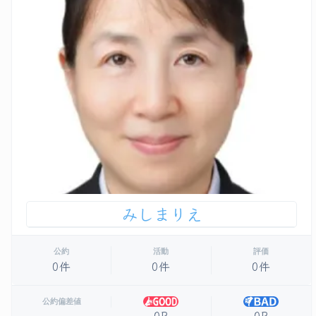
みしまりえ
公約
活動
評価
0件
0件
0件
公約偏差値
0P
0P