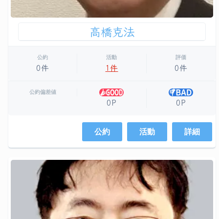
高橋克法
公約
活動
評価
0件
1件
0件
公約偏差値
0P
0P
公約
活動
詳細