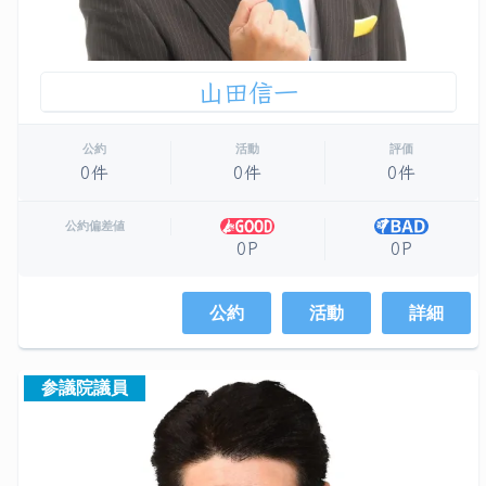
山田信一
公約
活動
評価
0件
0件
0件
公約偏差値
0P
0P
公約
活動
詳細
参議院議員