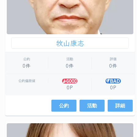
牧山康志
公約
活動
評価
0件
0件
0件
公約偏差値
0P
0P
公約
活動
詳細