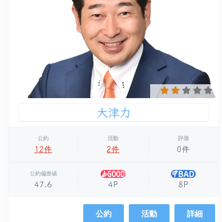
大津力
公約
活動
評価
12件
2件
0件
公約偏差値
4P
8P
47.6
公約
活動
詳細